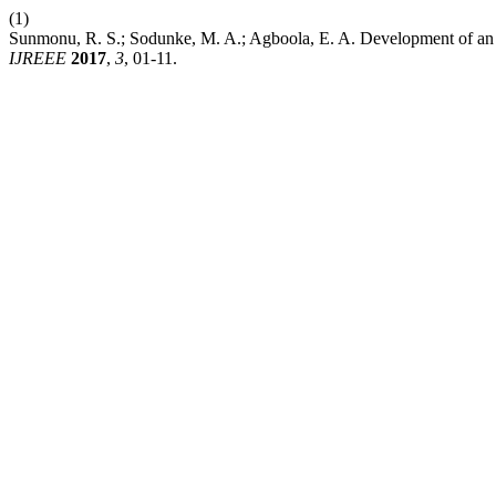
(1)
Sunmonu, R. S.; Sodunke, M. A.; Agboola, E. A. Development of an
IJREEE
2017
,
3
, 01-11.